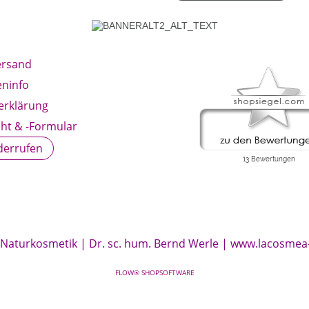
ersand
ninfo
erklärung
ht & -Formular
derrufen
 Naturkosmetik | Dr. sc. hum. Bernd Werle |
www.lacosmea
FLOW® SHOPSOFTWARE