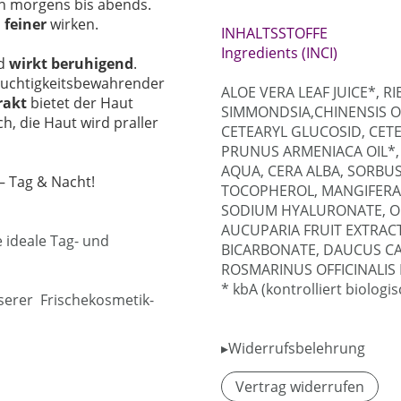
on morgens bis abends.
 feiner
wirken.
INHALTSSTOFFE
Ingredients (INCI)
nd
wirkt beruhigend
.
feuchtigkeitsbewahrender
ALOE VERA LEAF JUICE*, 
rakt
bietet der Haut
SIMMONDSIA,CHINENSIS OI
h, die Haut wird praller
CETEARYL GLUCOSID, CET
PRUNUS ARMENIACA OIL*, 
AQUA, CERA ALBA, SORBUS
– Tag & Nacht!
TOCOPHEROL, MANGIFERA 
SODIUM HYALURONATE, OP
AUCUPARIA FRUIT EXTRAC
 ideale Tag- und
BICARBONATE, DAUCUS CA
ROSMARINUS OFFICINALIS
* kbA (kontrolliert biologi
nserer Frischekosmetik-
▸Widerrufsbelehrung
Vertrag widerrufen