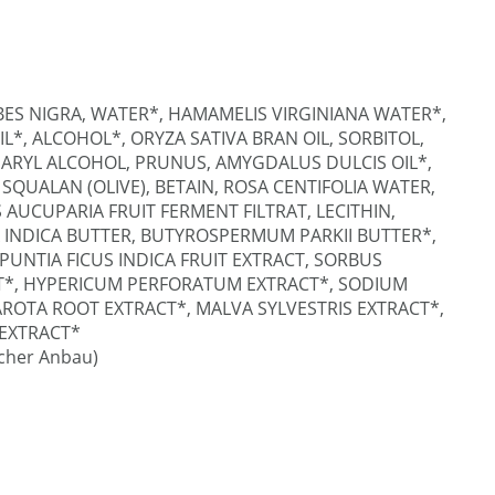
RIBES NIGRA, WATER*, HAMAMELIS VIRGINIANA WATER*,
L*, ALCOHOL*, ORYZA SATIVA BRAN OIL, SORBITOL,
EARYL ALCOHOL, PRUNUS, AMYGDALUS DULCIS OIL*,
SQUALAN (OLIVE), BETAIN, ROSA CENTIFOLIA WATER,
 AUCUPARIA FRUIT FERMENT FILTRAT, LECITHIN,
INDICA BUTTER, BUTYROSPERMUM PARKII BUTTER*,
UNTIA FICUS INDICA FRUIT EXTRACT, SORBUS
T*, HYPERICUM PERFORATUM EXTRACT*, SODIUM
ROTA ROOT EXTRACT*, MALVA SYLVESTRIS EXTRACT*,
 EXTRACT*
scher Anbau)