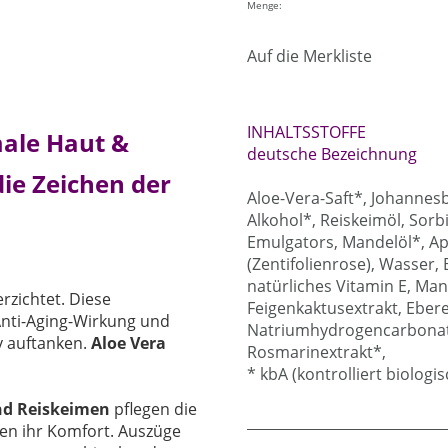
Menge:
Auf die Merkliste
INHALTSSTOFFE
ale Haut &
deutsche Bezeichnung
die Zeichen der
Aloe-Vera-Saft*, Johannes
Alkohol*, Reiskeimöl, Sorb
Emulgators, Mandelöl*, Ap
(Zentifolienrose), Wasser,
natürliches Vitamin E, Ma
erzichtet. Diese
Feigenkaktusextrakt, Eber
Anti-Aging-Wirkung und
Natriumhydrogencarbonat, 
v auftanken.
Aloe Vera
Rosmarinextrakt*,
* kbA (kontrolliert biologi
nd Reiskeimen
pflegen die
n ihr Komfort. Auszüge