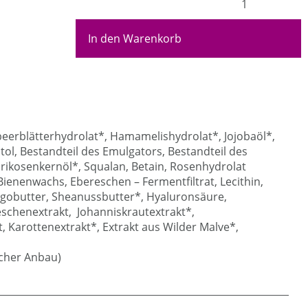
In den Warenkorb
beerblätterhydrolat*, Hamamelishydrolat*, Jojobaöl*,
itol, Bestandteil des Emulgators, Bestandteil des
rikosenkernöl*, Squalan, Betain, Rosenhydrolat
 Bienenwachs, Ebereschen – Fermentfiltrat, Lecithin,
ngobutter, Sheanussbutter*, Hyaluronsäure,
eschenextrakt, Johanniskrautextrakt*,
Karottenextrakt*, Extrakt aus Wilder Malve*,
scher Anbau)