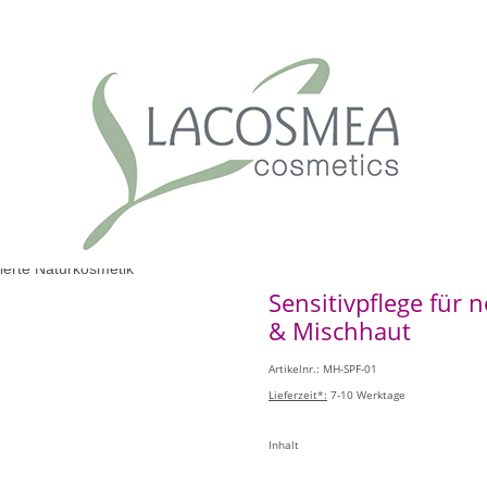
Sensitivpflege für 
& Mischhaut
Artikelnr.: MH-SPF-01
Lieferzeit*:
7-10 Werktage
Inhalt