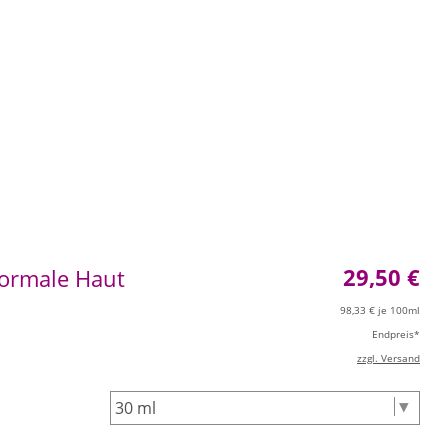
29,50
€
normale Haut
98,33
€ je 100ml
Endpreis*
zzgl. Versand