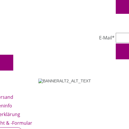
E-Mail*
ersand
ninfo
erklärung
ht & -Formular