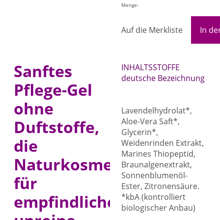
Menge:
Auf die Merkliste
In d
Sanftes
INHALTSSTOFFE
deutsche Bezeichnung
Pflege-Gel
ohne
Lavendelhydrolat*,
Aloe-Vera Saft*,
Duftstoffe,
Glycerin*,
die
Weidenrinden Extrakt,
Marines Thiopeptid,
Naturkosmetik
Braunalgenextrakt,
Sonnenblumenöl-
für
Ester, Zitronensäure.
empfindliche,
*kbA (kontrolliert
biologischer Anbau)