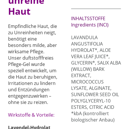
unreine
Haut
INHALTSSTOFFE
Ingredients (INCI)
Empfindliche Haut, die
zu Unreinheiten neigt,
LAVANDULA
benötigt eine
ANGUSTIFOLIA
besonders milde, aber
HYDROLAT*, ALOE
wirksame Pflege.
VERA LEAF JUICE*,
Unser duftstofffreies
GLYCERIN*, SALIX ALBA
Pflege-Gel wurde
(WILLOW) BARK
speziell entwickelt, um
EXTRACT,
die Haut zu beruhigen,
MICROCOCCUS
Irritationen zu lindern
LYSATE, ALGINATE,
und Entzündungen
SUNFLOWER SEED OIL
entgegenzuwirken –
POLYGLYCERYL-10
ohne sie zu reizen.
ESTERS, CITRIC ACID
*kbA (kontrolliert
Wirkstoffe & Vorteile:
biologischer Anbau)
Lavendel-Hydrolat