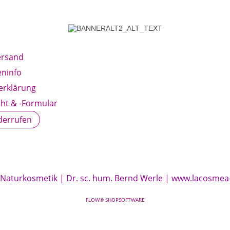
ersand
ninfo
erklärung
ht & -Formular
derrufen
 Naturkosmetik | Dr. sc. hum. Bernd Werle |
www.lacosmea
FLOW® SHOPSOFTWARE